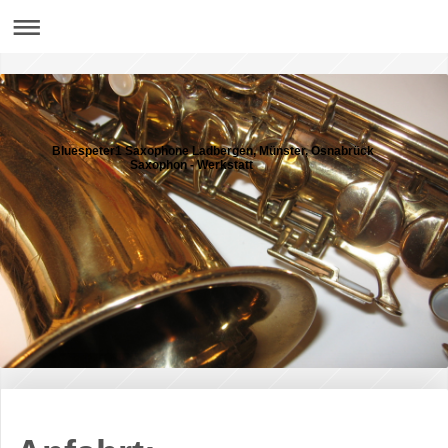
Bluespeter1 Saxophone Ladbergen, Münster, Osnabrück
Saxophon - Werkstatt